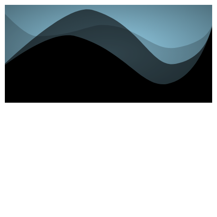
SMART SEARCH E-
RECRUITING
MANGELBERUFE IN 5-60 TAGEN BESETZEN MIT 2/3
WENIGER BUDGET