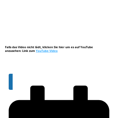
Falls das Video nicht lädt, klicken Sie hier um es auf YouTube
anzusehen:
Link zum
YouTube-Video
Sie möchten mehr qualifizierte Bewerbungen?
Buchen Sie sich gerne hier einen Demo-Termin: