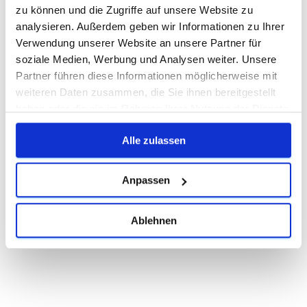
zu können und die Zugriffe auf unsere Website zu
analysieren. Außerdem geben wir Informationen zu Ihrer
Verwendung unserer Website an unsere Partner für
soziale Medien, Werbung und Analysen weiter. Unsere
Partner führen diese Informationen möglicherweise mit
Direkt anrufen
weiteren Daten zusammen, die Sie ihnen bereitgestellt
Zufriedene Kunden sind unser Antrieb
haben oder die sie im Rahmen Ihrer Nutzung der Dienste
Aüw
Flexco
Uni Zürich
Aesculap
metabo
Robert Bosch GmbH
mateco
SBB GmbH
ABT
Röchling
Euro FH
compur
Premio
ils
anyplace IT
AE Solution GmbH & Co.
EK Pack Folien
sgd
Ladurner
Ritter Energie
Bosch
Brütsch Gruppe
Lautenbach
Wilhelm Bücher
Regenlab
Ekato
Feneberg Premio
arnegger
ets didactic
Tempus
gesammelt haben.
Über 1000+ Kunden aus verschiedenen
KG
Alle zulassen
Branchen vertrauen uns bereits.
Anpassen
Ablehnen