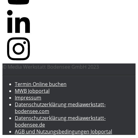
© Media Werkstatt Bodensee GmbH 2023
Termin Online buchen
MWB Jobportal
Impressum
Datenschutzerklärung mediawerkstatt-
bodensee.com
Datenschutzerklärung mediawerkstatt-
bodensee.de
AGB und Nutzungsbedingungen Jobportal