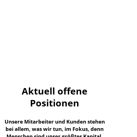
Ausstattung ist selbstverständlich
und steht dir vom ersten Tag an zur
Verfügung. Fühle dich wohl und
genieße dein neues Arbeitsleben in
einem großartigen und
unterstützenden Team!
Aktuell offene
Positionen
Unsere Mitarbeiter und Kunden stehen
bei allem, was wir tun, im Fokus, denn
Menschen sind unser größtes Kapital.