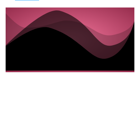
Ihre Rabatt-Code Karte
5% AUF ALLES
Wir freuen uns, wenn Sie unsere Flyer bei Ihnen
auslegen - als Dankeschön erhalten Sie Ihre