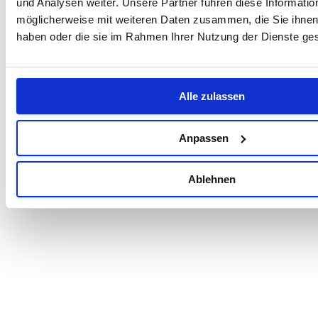
da
und Analysen weiter. Unsere Partner führen diese Informatio
möglicherweise mit weiteren Daten zusammen, die Sie ihnen 
Media Werkstatt
haben oder die sie im Rahmen Ihrer Nutzung der Dienste g
Bodensee
Corinna Gomm &
Manuel Schuler GbR
Alle zulassen
Gewerbestr. 6
88634 Herdwangen-
Anpassen
Schönach
Tel: +49 (0) 7771 -
Ablehnen
91 44 44
E-Mail:
info@mediawerkstatt-
bodensee.de
Unsere
Leistungen