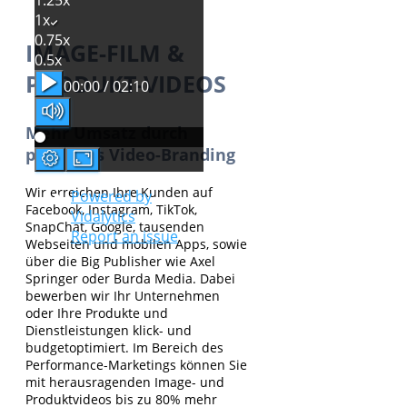
1x
0.75x
IMAGE-FILM &
0.5x
PRODUKT-VIDEOS
00:00 / 02:10
Mehr Umsatz durch
perfektes Video-Branding
Wir erreichen Ihre Kunden auf
Powered by
Facebook, Instagram, TikTok,
Vidalytics
SnapChat, Google, tausenden
Report an issue
Webseiten und mobilen Apps, sowie
über die Big Publisher wie Axel
Springer oder Burda Media. Dabei
bewerben wir Ihr Unternehmen
oder Ihre Produkte und
Dienstleistungen klick- und
budgetoptimiert. Im Bereich des
Performance-Marketings können Sie
mit herausragenden Image- und
Produktvideos bis zu 80% mehr