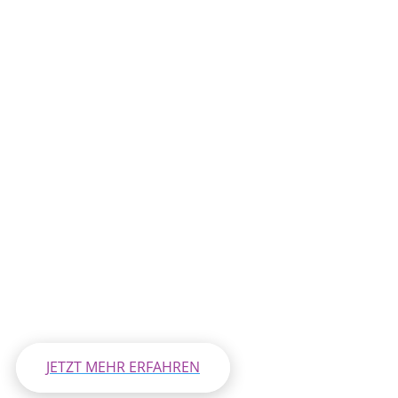
Werden Sie mit Ihrem Angebot wirksam sichtbar &
überzeugen
Sie Ihre potentiellen BewerberInnen und Kunden durch
hochwertige Videos!
Egal ob Recruiting-Video, Produktvideo, Imagefilm, Erklärvideo
oder Testimonial-Video - der erste Eindruck zählt.
JETZT MEHR ERFAHREN