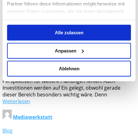
Partner führen diese Informationen möglicherweise mit
KMU
weiteren Daten zusammen, die Sie ihnen bereitgestellt
haben oder die sie im Rahmen Ihrer Nutzung der Dienste
gesammelt haben.
Alle zulassen
Blog
Wachstum in der Krise?
Anpassen
Viele Menschen wissen aktuell nicht, wie Sie mit dieser
Ablehnen
Krise geschäftlich umgehen sollen, zumal oft die
Perspektiven für weitere Planungen fehlen. Auch
Investitionen werden auf Eis gelegt, obwohl gerade
dieser Bereich besonders wichtig wäre. Denn
Weiterlesen
Mediawerkstatt
Blog