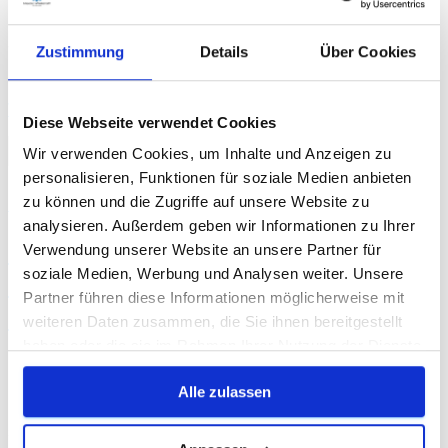
müssen Das Thema Gehaltstransparenz ist derzeit in
aller Munde und wird ab 2026 für Unternehmen in
Zustimmung
Details
Über Cookies
Deutschland eine Pflicht. Diese Veränderung ist von
immenser Bedeutung und wird die Personalarbeit
Weiterlesen
Diese Webseite verwendet Cookies
Wir verwenden Cookies, um Inhalte und Anzeigen zu
Mediawerkstatt
personalisieren, Funktionen für soziale Medien anbieten
zu können und die Zugriffe auf unsere Website zu
Blog
analysieren. Außerdem geben wir Informationen zu Ihrer
Insolvenzen & Co. – entwickelt sich
Verwendung unserer Website an unsere Partner für
soziale Medien, Werbung und Analysen weiter. Unsere
in Deutschland wieder ein
Partner führen diese Informationen möglicherweise mit
Bewerbermarkt?
weiteren Daten zusammen, die Sie ihnen bereitgestellt
haben oder die sie im Rahmen Ihrer Nutzung der Dienste
Es ist absolut richtig, dass die aktuelle wirtschaftliche
gesammelt haben.
Lage in Deutschland dazu führt, dass wieder mehr
Alle zulassen
Fachkräfte auf den Arbeitsmarkt kommen. Die Frage, ob
sich dadurch ein Bewerbermarkt entwickelt, wo wir