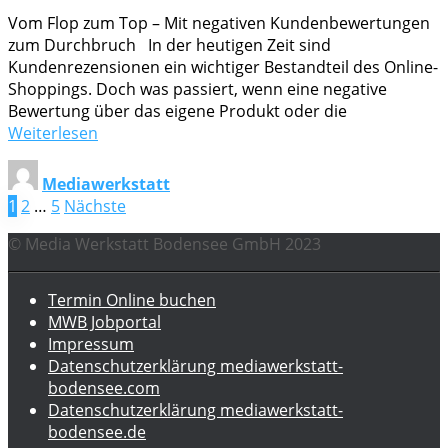
Vom Flop zum Top – Mit negativen Kundenbewertungen
zum Durchbruch In der heutigen Zeit sind
Kundenrezensionen ein wichtiger Bestandteil des Online-
Shoppings. Doch was passiert, wenn eine negative
Bewertung über das eigene Produkt oder die
Weiterlesen
Mediawerkstatt
Seitennummerierung
1
2
…
5
Nächste
der
© Media Werkstatt Bodensee GmbH 2023
Beiträge
Termin Online buchen
MWB Jobportal
Impressum
Datenschutzerklärung mediawerkstatt-
bodensee.com
Datenschutzerklärung mediawerkstatt-
bodensee.de