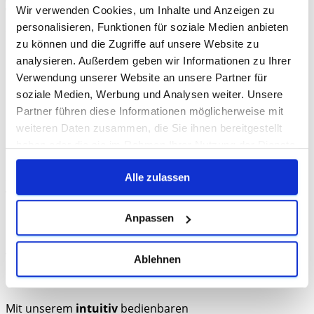
Wir verwenden Cookies, um Inhalte und Anzeigen zu
Vorstellungsgespräch mit Ihrem Bewerber und lernen
Sie ihn kennen. Auch ein
Probearbeitstag
kann helfen,
personalisieren, Funktionen für soziale Medien anbieten
den richtigen Bewerber zu finden. Dort können Sie schon
zu können und die Zugriffe auf unsere Website zu
einen ersten Einblick in die Arbeitsmoral und die
analysieren. Außerdem geben wir Informationen zu Ihrer
Motivation des Bewerbers werfen, um ihn ein bisschen
Verwendung unserer Website an unsere Partner für
besser
einschätzen
zu können.
soziale Medien, Werbung und Analysen weiter. Unsere
Partner führen diese Informationen möglicherweise mit
Dennoch kann es sein, dass Bewerber nicht zu Ihrem
weiteren Daten zusammen, die Sie ihnen bereitgestellt
Unternehmen, Ihrer Vision oder der ausgeschriebenen
haben oder die sie im Rahmen Ihrer Nutzung der Dienste
Stellenanzeige passen. Gerade Bewerber, die zum
Unternehmen passen, aber eventuell nicht zur
gesammelt haben.
ausgeschriebenen Stelle, sollten Sie trotzdem nicht
Alle zulassen
vernachlässigen, denn Sie könnten durchaus in anderen
Bereichen perfekt passen.
Überlegen Sie genau!
Um
Anpassen
Ihnen die Entscheidung zu vereinfachen, zeigen wir Ihnen
hier, welche Fragen Sie stellen sollten, um richtig
vorzugehen:
Ablehnen
Mit unserem
intuitiv
bedienbaren