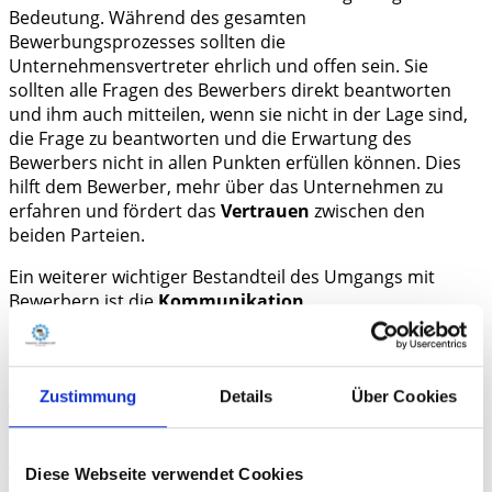
Bedeutung. Während des gesamten
Bewerbungsprozesses sollten die
Unternehmensvertreter ehrlich und offen sein. Sie
sollten alle Fragen des Bewerbers direkt beantworten
und ihm auch mitteilen, wenn sie nicht in der Lage sind,
die Frage zu beantworten und die Erwartung des
Bewerbers nicht in allen Punkten erfüllen können. Dies
hilft dem Bewerber, mehr über das Unternehmen zu
erfahren und fördert das
Vertrauen
zwischen den
beiden Parteien.
Ein weiterer wichtiger Bestandteil des Umgangs mit
Bewerbern ist die
Kommunikation
.
Unternehmensvertreter sollten immer versuchen, eine
effektive Kommunikation aufrechtzuerhalten, indem sie
regelmäßig Rückmeldungen
geben und den Bewerbern
grundlegende Informationen bereitstellen.
Zustimmung
Details
Über Cookies
Unser Praxis-Tipp:
Achten Sie nicht zu sehr auf
schulische Noten und
Diese Webseite verwendet Cookies
Abschlüsse
. Vereinbaren Sie einen Termin zum