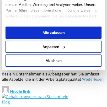
sind besorgt darüber, dass das Recruiting während der
soziale Medien, Werbung und Analysen weiter. Unsere
Urlaubszeit von Juli bis September sinnlos oder
Partner führen diese Informationen möglicherweise mit
zumindest weniger effektiv ist. Der weit
Weiterlesen
weiteren Daten zusammen, die Sie ihnen bereitgestellt
haben oder die sie im Rahmen Ihrer Nutzung der Dienste
Nicole Erik
gesammelt haben.
Alle zulassen
Blog
Erfolgsgeheimnis Arbeitgebermarke
Anpassen
„Erfolgsgeheimnis Arbeitgebermarke: Warum sie für Ihr
Ablehnen
Unternehmen unverzichtbar ist und wie Sie diese im Jahr
2023 aufbauen!“Eine Arbeitgebermarke ist das Image,
das ein Unternehmen als Arbeitgeber hat. Sie umfasst
alle Aspekte, die mit der Arbeitsplatzqualität
Weiterlesen
Nicole Erik
Blog