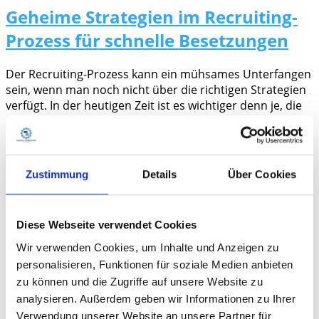
Geheime Strategien im Recruiting-
Prozess für schnelle Besetzungen
Der Recruiting-Prozess kann ein mühsames Unterfangen
sein, wenn man noch nicht über die richtigen Strategien
verfügt. In der heutigen Zeit ist es wichtiger denn je, die
richtigen Talente schnell und effektiv in das
Unternehmen zu
Weiterlesen
Mediawerkstatt
Zustimmung
Details
Über Cookies
Blog
Diese Webseite verwendet Cookies
Personalsuche macht keinen
Wir verwenden Cookies, um Inhalte und Anzeigen zu
Urlaub
personalisieren, Funktionen für soziale Medien anbieten
zu können und die Zugriffe auf unsere Website zu
Personalsuche macht keinen Urlaub – Wie Sie während
analysieren. Außerdem geben wir Informationen zu Ihrer
den heißen Monaten Fachkräfte finden!Viele Arbeitgeber
Verwendung unserer Website an unsere Partner für